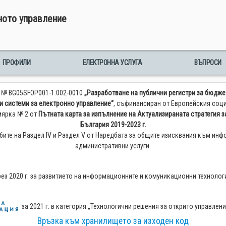
ното управление
ПРОФИЛИ
ЕЛЕКТРОННА УСЛУГА
ВЪПРОСИ
т № BG05SFOP001-1.002-0010
„Разработване на публични регистри за бюдже
и системи за електронно управление“
, съфинансиран от Европейския соц
 мярка № 2 от
Пътната карта за изпълнение на Актуализираната стратегия з
България 2019-2023 г.
бите на Раздел IV и Раздел V от Наредбата за общите изисквания към инф
административни услуги.
ез 2020 г. за развитието на информационните и комуникационни технолог
за 2021 г. в категория „Технологични решения за открито управле
Връзка към хранилището за изходен код