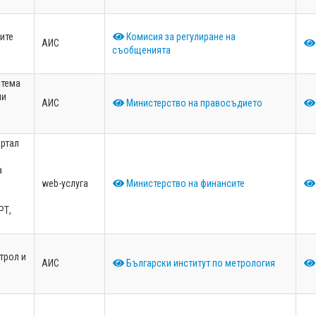
ите
Комисия за регулиране на
АИС
съобщенията
стема
ли
АИС
Министерство на правосъдието
ортал
а
web-услуга
Министерство на финансите
РТ,
трол и
АИС
Български институт по метрология