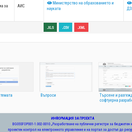
Министерство на образованието и
а за
АИС
науката
ДЗ
.xls
.csv
.xml
стемата
Въпроси
Търсене и разгеж
софтуерна разраб
ИНФОРМАЦИЯ ЗА ПРОЕКТА
BG05SFOP001-1.002-0010 „Разработване на публични регистри за бюджетен 
проектен контрол на електронното управление и на портал за достъп до ресу