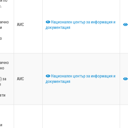
и по
,
мично
Национален център за информация и
АИС
ни
документация
но
мично
чно
Национален център за информация и
) за
АИС
документация
е
ети
о
 и