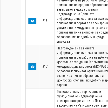
Реинженеринг на работните процес
признаване на средно образование
завършено в чужда страна и
надграждане на Единната
информационна система за акаде
218
признаване и портала за електрон
услуги с нови модули във връзка с
признаването на дипломи за сред
образование, придобити в чужда
държава
Надграждане на Единната
информационна система за акаде
признаване и разработка на публи
достъпна база данни (в рамките на
217
международната мрежа ENIC-NARIC
образователно-квалификационнит
степени за висше образование и
докторски степени, придобити в тр
страни
Технологична модернизация и
функционално надграждане на
електронните регистри на Патентн
ведомство на Република България