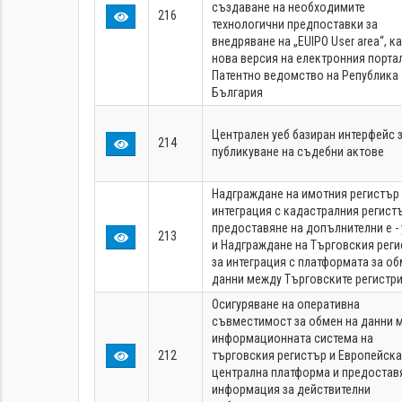
създаване на необходимите
216
технологични предпоставки за
внедряване на „EUIPO User area“, к
нова версия на електронния порта
Патентно ведомство на Република
България
Централен уеб базиран интерфейс 
214
публикуване на съдебни актове
Надграждане на имотния регистър 
интеграция с кадастралния регист
предоставяне на допълнителни е - 
213
и Надграждане на Търговския рег
за интеграция с платформата за об
данни между Търговските регистри
Осигуряване на оперативна
съвместимост за обмен на данни 
информационната система на
212
търговския регистър и Европейска
централна платформа и предостав
информация за действителни