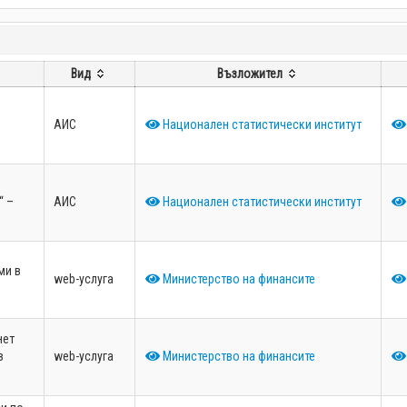
Вид
Възложител
АИС
Национален статистически институт
“ –
АИС
Национален статистически институт
ми в
web-услуга
Министерство на финансите
нет
в
web-услуга
Министерство на финансите