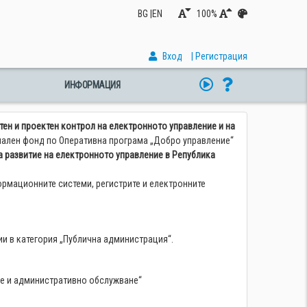
BG
|
EN
100%
Вход
| Регистрация
ИНФОРМАЦИЯ
тен и проектен контрол на електронното управление и на
иален фонд по Оперативна програма „Добро управление“
а развитие на електронното управление в Република
ормационните системи, регистрите и електронните
ии в категория „Публична администрация“.
ние и административно обслужване“