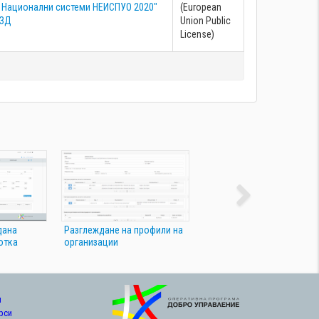
Национални системи НЕИСПУО 2020"
(European
ЗД
Union Public
License)
дана
Разглеждане на профили на
отка
организации
и
рси