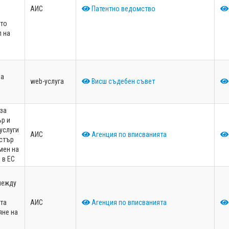
АИС
Патентно ведомство
ато
л на
за
web-услуга
Висш съдебен съвет
за
ър и
услуги
АИС
Агенция по вписванията
истър
мен на
 в ЕС
между
та
АИС
Агенция по вписванията
яне на