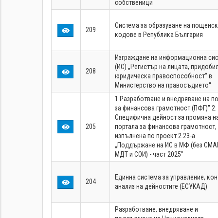
собственици
Система за образуване на пощенск
209
кодове в Република България
Изграждане на информационна си
(ИС) „Регистър на лицата, придоби
208
юридическа правоспособност“ в
Министерство на правосъдието“
1.Разработване и внедряване на п
за финансова грамотност (ПФГ)" 2.
Специфична дейност за промяна н
205
портала за финансова грамотност,
изпълнена по проект 2.23-а
„Поддържане на ИС в МФ (без СМА
МДТ и СОИ) - част 2025"
Единна система за управление, кон
204
анализ на дейностите (ЕСУКАД)
Разработване, внедряване и