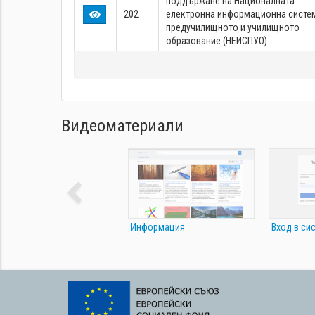
поддържане на Националната
202
електронна информационна систем
предучилищното и училищното
образование (НЕИСПУО)
Видеоматериали
Информация
Вход в си